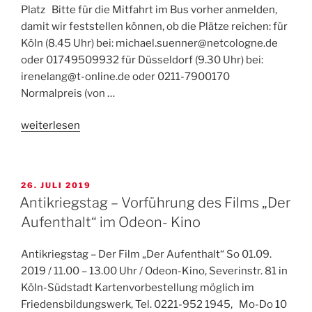
Platz Bitte für die Mitfahrt im Bus vorher anmelden,
und
damit wir feststellen können, ob die Plätze reichen: für
Nagasaki,
Köln (8.45 Uhr) bei: michael.suenner@netcologne.de
6.8.2020
oder 01749509932 für Düsseldorf (9.30 Uhr) bei:
um
irenelang@t-online.de oder 0211-7900170
17
Normalpreis (von …
Uhr
auf
„Auf
weiterlesen
dem
nach
Roncalliplatz“
Kalkar
am
VERÖFFENTLICHT
26. JULI 2019
3.
AM
Antikriegstag – Vorführung des Films „Der
Oktober
Aufenthalt“ im Odeon- Kino
2019“
Antikriegstag – Der Film „Der Aufenthalt“ So 01.09.
2019 / 11.00 – 13.00 Uhr / Odeon-Kino, Severinstr. 81 in
Köln-Südstadt Kartenvorbestellung möglich im
Friedensbildungswerk, Tel. 0221-952 1945, Mo-Do 10