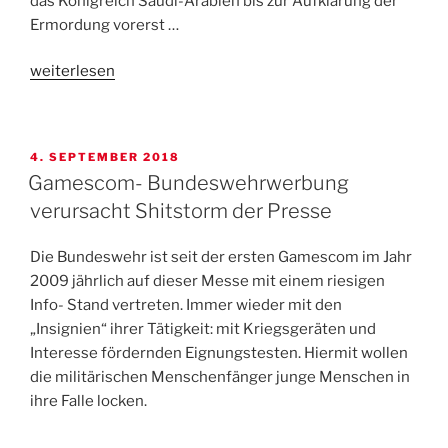
das Königreich Saudi-Arabien bis zur Aufklärung der
Ermordung vorerst …
„Keine
weiterlesen
Waffenexporte
nach
Saudi
VERÖFFENTLICHT
4. SEPTEMBER 2018
Arabien
AM
Gamescom- Bundeswehrwerbung
–
verursacht Shitstorm der Presse
Petition
unterzeichnen!“
Die Bundeswehr ist seit der ersten Gamescom im Jahr
2009 jährlich auf dieser Messe mit einem riesigen
Info- Stand vertreten. Immer wieder mit den
„Insignien“ ihrer Tätigkeit: mit Kriegsgeräten und
Interesse fördernden Eignungstesten. Hiermit wollen
die militärischen Menschenfänger junge Menschen in
ihre Falle locken.