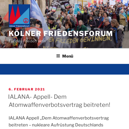
Zum
Inhalt
springen
KÖLNER FRIEDENSFORUM
Für den Frieden aktiv
Menü
VERÖFFENTLICHT
6. FEBRUAR 2021
AM
IALANA- Appell- Dem
Atomwaffenverbotsvertrag beitreten!
IALANA Appell „Dem Atomwaffenverbotsvertrag
beitreten – nukleare Aufrüstung Deutschlands