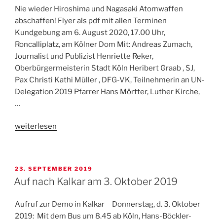
Nie wieder Hiroshima und Nagasaki Atomwaffen
abschaffen! Flyer als pdf mit allen Terminen
Kundgebung am 6. August 2020, 17.00 Uhr,
Roncalliplatz, am Kölner Dom Mit: Andreas Zumach,
Journalist und Publizist Henriette Reker,
Oberbürgermeisterin Stadt Köln Heribert Graab , SJ,
Pax Christi Kathi Müller , DFG-VK, Teilnehmerin an UN-
Delegation 2019 Pfarrer Hans Mörtter, Luther Kirche,
…
„Kundgebung
weiterlesen
anlässlich
des
75.
VERÖFFENTLICHT
23. SEPTEMBER 2019
Jahrestag
AM
Auf nach Kalkar am 3. Oktober 2019
des
Atombombenabwurfs
Aufruf zur Demo in Kalkar Donnerstag, d. 3. Oktober
auf
2019: Mit dem Bus um 8.45 ab Köln, Hans-Böckler-
Hiroshima