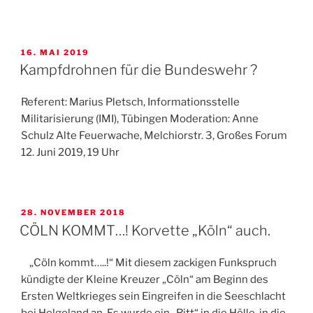
VERÖFFENTLICHT
16. MAI 2019
AM
Kampfdrohnen für die Bundeswehr ?
Referent: Marius Pletsch, Informationsstelle
Militarisierung (IMI), Tübingen Moderation: Anne
Schulz Alte Feuerwache, Melchiorstr. 3, Großes Forum
12. Juni 2019, 19 Uhr
VERÖFFENTLICHT
28. NOVEMBER 2018
AM
CÖLN KOMMT…! Korvette „Köln“ auch.
„Cöln kommt…..!“ Mit diesem zackigen Funkspruch
kündigte der Kleine Kreuzer „Cöln“ am Beginn des
Ersten Weltkrieges sein Eingreifen in die Seeschlacht
bei Helgoland an. Es wurde ein „Ritt“ in die Hölle, in die