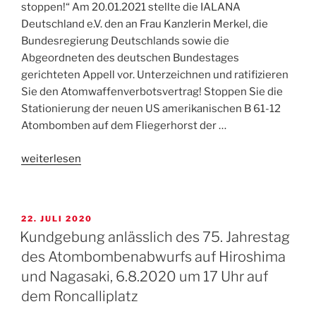
stoppen!“ Am 20.01.2021 stellte die IALANA
Deutschland e.V. den an Frau Kanzlerin Merkel, die
Bundesregierung Deutschlands sowie die
Abgeordneten des deutschen Bundestages
gerichteten Appell vor. Unterzeichnen und ratifizieren
Sie den Atomwaffenverbotsvertrag! Stoppen Sie die
Stationierung der neuen US amerikanischen B 61-12
Atombomben auf dem Fliegerhorst der …
„IALANA-
weiterlesen
Appell-
Dem
Atomwaffenverbotsvertrag
VERÖFFENTLICHT
22. JULI 2020
beitreten!“
AM
Kundgebung anlässlich des 75. Jahrestag
des Atombombenabwurfs auf Hiroshima
und Nagasaki, 6.8.2020 um 17 Uhr auf
dem Roncalliplatz