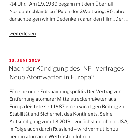
-14 Uhr. Am 1.9. 1939 begann mit dem Überfall
Nazideutschlands auf Polen der 2.Weltkrieg. 80 Jahre
danach zeigen wir im Gedenken daran den Film „Der …
„Antikriegstag
weiterlesen
–
Vorführung
des
VERÖFFENTLICHT
13. JUNI 2019
Films
AM
Nach der Kündigung des INF- Vertrages –
„Der
Neue Atomwaffen in Europa?
Aufenthalt“
im
Für eine neue Entspannungspolitik Der Vertrag zur
Odeon-
Entfernung atomarer Mittelstreckenraketen aus
Kino“
Europa leistete seit 1987 einen wichtigen Beitrag zu
Stabilität und Sicherheit des Kontinents. Seine
Aufkündigung zum 1.8.2019 – zunächst durch die USA,
in Folge auch durch Russland – wird vermutlich zu
neuem atomaren Wettrüsten führen.