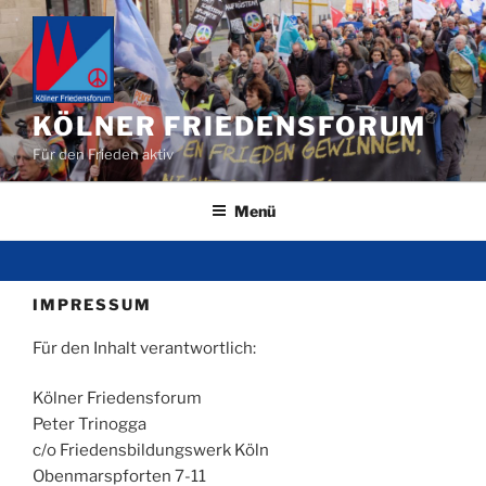
Zum
Inhalt
springen
KÖLNER FRIEDENSFORUM
Für den Frieden aktiv
Menü
IMPRESSUM
Für den Inhalt verantwortlich:
Kölner Friedensforum
Peter Trinogga
c/o Friedensbildungswerk Köln
Obenmarspforten 7-11