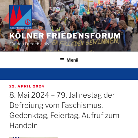
Zum
Inhalt
springen
KÖLNER FRIEDENSFORUM
Für den Frieden aktiv
Menü
VERÖFFENTLICHT
22. APRIL 2024
AM
8. Mai 2024 – 79. Jahrestag der
Befreiung vom Faschismus,
Gedenktag, Feiertag, Aufruf zum
Handeln