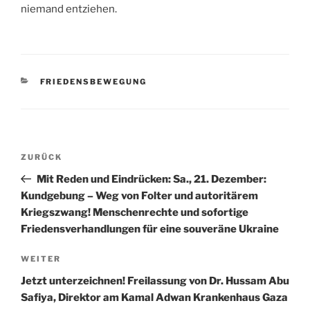
niemand entziehen.
KATEGORIEN
FRIEDENSBEWEGUNG
Beitragsnavigation
Vorheriger
ZURÜCK
Beitrag
Mit Reden und Eindrücken: Sa., 21. Dezember:
Kundgebung – Weg von Folter und autoritärem
Kriegszwang! Menschenrechte und sofortige
Friedensverhandlungen für eine souveräne Ukraine
Nächster
WEITER
Beitrag
Jetzt unterzeichnen! Freilassung von Dr. Hussam Abu
Safiya, Direktor am Kamal Adwan Krankenhaus Gaza