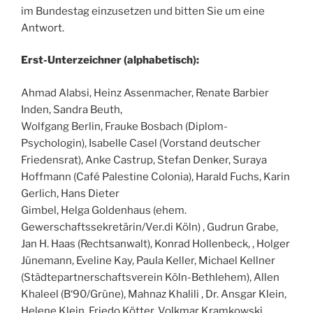
im Bundestag einzusetzen und bitten Sie um eine
Antwort.
Erst-Unterzeichner (alphabetisch):
Ahmad Alabsi, Heinz Assenmacher, Renate Barbier
Inden, Sandra Beuth,
Wolfgang Berlin, Frauke Bosbach (Diplom-
Psychologin), Isabelle Casel (Vorstand deutscher
Friedensrat), Anke Castrup, Stefan Denker, Suraya
Hoffmann (Café Palestine Colonia), Harald Fuchs, Karin
Gerlich, Hans Dieter
Gimbel, Helga Goldenhaus (ehem.
Gewerschaftssekretärin/Ver.di Köln) , Gudrun Grabe,
Jan H. Haas (Rechtsanwalt), Konrad Hollenbeck, , Holger
Jünemann, Eveline Kay, Paula Keller, Michael Kellner
(Städtepartnerschaftsverein Köln-Bethlehem), Allen
Khaleel (B‘90/Grüne), Mahnaz Khalili , Dr. Ansgar Klein,
Helene Klein, Friedo Kötter, Volkmar Kramkowski