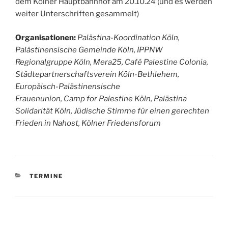
dem Kölner Hauptbahnhof am 20.10.24 (und es werden
weiter Unterschriften gesammelt)
Organisationen:
Palästina-Koordination Köln,
Palästinensische Gemeinde Köln, IPPNW
Regionalgruppe Köln, Mera25, Café Palestine Colonia,
Städtepartnerschaftsverein Köln-Bethlehem,
Europäisch-Palästinensische
Frauenunion, Camp for Palestine Köln, Palästina
Solidarität Köln, Jüdische Stimme für einen gerechten
Frieden in Nahost, Kölner Friedensforum
KATEGORIEN
TERMINE
Beitragsnavigation