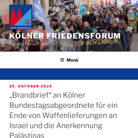
Zum
Inhalt
springen
KÖLNER FRIEDENSFORUM
Für den Frieden aktiv
Menü
VERÖFFENTLICHT
25. OKTOBER 2024
AM
„Brandbrief“ an Kölner
Bundestagsabgeordnete für ein
Ende von Waffenlieferungen an
Israel und die Anerkennung
Palästinas