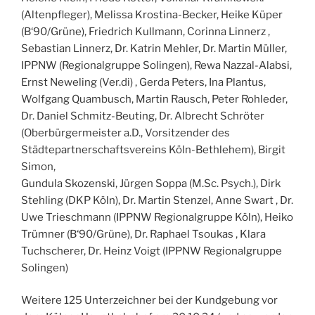
(Altenpfleger), Melissa Krostina-Becker, Heike Küper
(B‘90/Grüne), Friedrich Kullmann, Corinna Linnerz ,
Sebastian Linnerz, Dr. Katrin Mehler, Dr. Martin Müller,
IPPNW (Regionalgruppe Solingen), Rewa Nazzal-Alabsi,
Ernst Neweling (Ver.di) , Gerda Peters, Ina Plantus,
Wolfgang Quambusch, Martin Rausch, Peter Rohleder,
Dr. Daniel Schmitz-Beuting, Dr. Albrecht Schröter
(Oberbürgermeister a.D., Vorsitzender des
Städtepartnerschaftsvereins Köln-Bethlehem), Birgit
Simon,
Gundula Skozenski, Jürgen Soppa (M.Sc. Psych.), Dirk
Stehling (DKP Köln), Dr. Martin Stenzel, Anne Swart , Dr.
Uwe Trieschmann (IPPNW Regionalgruppe Köln), Heiko
Trümner (B‘90/Grüne), Dr. Raphael Tsoukas , Klara
Tuchscherer, Dr. Heinz Voigt (IPPNW Regionalgruppe
Solingen)
Weitere 125 Unterzeichner bei der Kundgebung vor