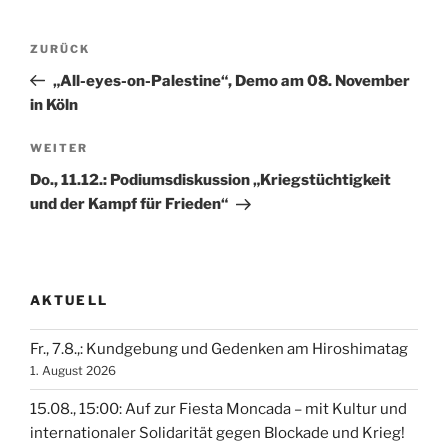
Beitragsnavigation
Vorheriger
ZURÜCK
Beitrag
„All-eyes-on-Palestine“, Demo am 08. November
in Köln
Nächster
WEITER
Beitrag
Do., 11.12.: Podiumsdiskussion „Kriegstüchtigkeit
und der Kampf für Frieden“
AKTUELL
Fr., 7.8.,: Kundgebung und Gedenken am Hiroshimatag
1. August 2026
15.08., 15:00: Auf zur Fiesta Moncada – mit Kultur und
internationaler Solidarität gegen Blockade und Krieg!