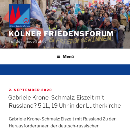
Zum
Inhalt
springen
KÖLNER FRIEDENSFORUM
Für den Frieden aktiv
Menü
VERÖFFENTLICHT
2. SEPTEMBER 2020
AM
Gabriele Krone-Schmalz: Eiszeit mit
Russland? 5.11., 19 Uhr in der Lutherkirche
Gabriele Krone-Schmalz: Eiszeit mit Russland Zu den
Herausforderungen der deutsch-russischen