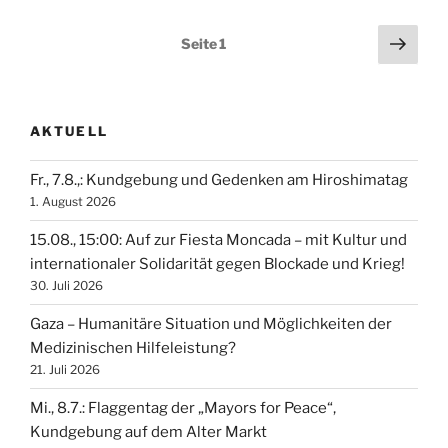
europäischer
Dauerkonflikt?“
Seitennummerierung
Näch
Seite
1
Seit
der
Beiträge
AKTUELL
Fr., 7.8.,: Kundgebung und Gedenken am Hiroshimatag
1. August 2026
15.08., 15:00: Auf zur Fiesta Moncada – mit Kultur und
internationaler Solidarität gegen Blockade und Krieg!
30. Juli 2026
Gaza – Humanitäre Situation und Möglichkeiten der
Medizinischen Hilfeleistung?
21. Juli 2026
Mi., 8.7.: Flaggentag der „Mayors for Peace“,
Kundgebung auf dem Alter Markt