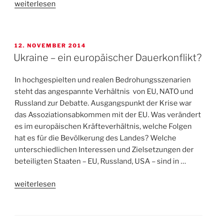
„Militärische
weiterlesen
Drohnen
ächten!“
VERÖFFENTLICHT
12. NOVEMBER 2014
AM
Ukraine – ein europäischer Dauerkonflikt?
In hochgespielten und realen Bedrohungsszenarien
steht das angespannte Verhältnis von EU, NATO und
Russland zur Debatte. Ausgangspunkt der Krise war
das Assoziationsabkommen mit der EU. Was verändert
es im europäischen Kräfteverhältnis, welche Folgen
hat es für die Bevölkerung des Landes? Welche
unterschiedlichen Interessen und Zielsetzungen der
beteiligten Staaten – EU, Russland, USA – sind in …
„Ukraine
weiterlesen
–
ein