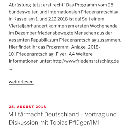
Abrüstung jetzt erst recht“ Das Programm vom 25.
Trump“
bundesweiten und internationalen Friedensratschlag
in Kassel am 1. und 2.12.2018 ist da! Seit einem
Vierteljahrhundert kommen am ersten Wochenende
im Dezember friedensbewegte Menschen aus der
gesamten Republik zum Friedensratschlag zusammen.
Hier findet ihr das Programm: Anlage_2018-
10_Friedensratschlag_Flyer_A4 Weitere
Informationen unter: http://www.friedensratschlag.de
…
„25.
weiterlesen
Bundesweiter
und
internationaler
VERÖFFENTLICHT
25. AUGUST 2018
Friedensratschlag
AM
Militärmacht Deutschland – Vortrag und
in
Diskussion mit Tobias Pflüger/IMI
Kassel“