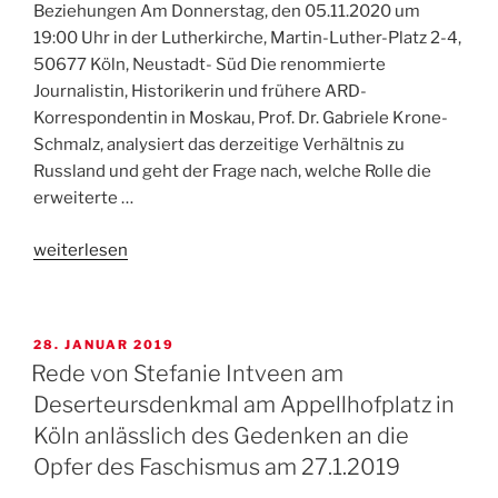
Beziehungen Am Donnerstag, den 05.11.2020 um
19:00 Uhr in der Lutherkirche, Martin-Luther-Platz 2-4,
50677 Köln, Neustadt- Süd Die renommierte
Journalistin, Historikerin und frühere ARD-
Korrespondentin in Moskau, Prof. Dr. Gabriele Krone-
Schmalz, analysiert das derzeitige Verhältnis zu
Russland und geht der Frage nach, welche Rolle die
erweiterte …
„Gabriele
weiterlesen
Krone-
Schmalz:
Eiszeit
VERÖFFENTLICHT
28. JANUAR 2019
mit
AM
Rede von Stefanie Intveen am
Russland?
Deserteursdenkmal am Appellhofplatz in
5.11.,
Köln anlässlich des Gedenken an die
19
Uhr
Opfer des Faschismus am 27.1.2019
in