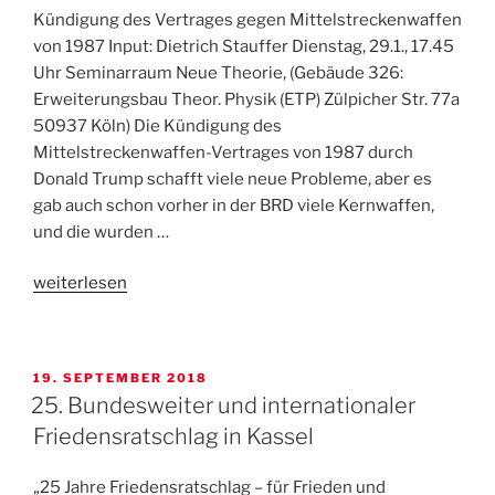
Kündigung des Vertrages gegen Mittelstreckenwaffen
in
von 1987 Input: Dietrich Stauffer Dienstag, 29.1., 17.45
Köln
Uhr Seminarraum Neue Theorie, (Gebäude 326:
anlässlich
Erweiterungsbau Theor. Physik (ETP) Zülpicher Str. 77a
des
50937 Köln) Die Kündigung des
Gedenken
Mittelstreckenwaffen-Vertrages von 1987 durch
an
Donald Trump schafft viele neue Probleme, aber es
die
gab auch schon vorher in der BRD viele Kernwaffen,
Opfer
und die wurden …
des
Faschismus
„Veranstaltung
weiterlesen
am
zur
27.1.2019“
drohenden
Kündigung
VERÖFFENTLICHT
19. SEPTEMBER 2018
des
AM
25. Bundesweiter und internationaler
INF
Friedensratschlag in Kassel
Vertrags
durch
„25 Jahre Friedensratschlag – für Frieden und
D.