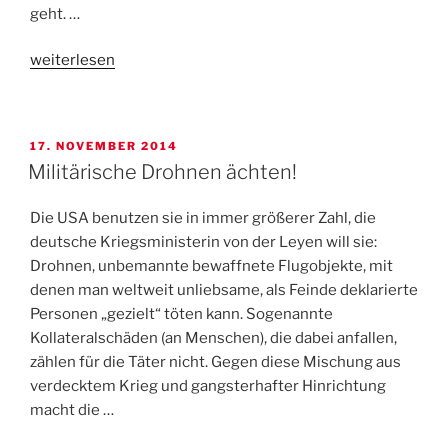
geht. …
„Veranstaltung
weiterlesen
im
Vorfeld
des
VERÖFFENTLICHT
17. NOVEMBER 2014
Antikriegstages“
AM
Militärische Drohnen ächten!
Die USA benutzen sie in immer größerer Zahl, die
deutsche Kriegsministerin von der Leyen will sie:
Drohnen, unbemannte bewaffnete Flugobjekte, mit
denen man weltweit unliebsame, als Feinde deklarierte
Personen „gezielt“ töten kann. Sogenannte
Kollateralschäden (an Menschen), die dabei anfallen,
zählen für die Täter nicht. Gegen diese Mischung aus
verdecktem Krieg und gangsterhafter Hinrichtung
macht die …