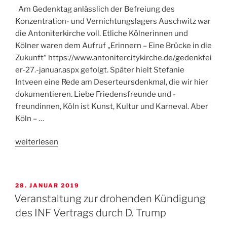
der
Am Gedenktag anlässlich der Befreiung des
Lutherkirche“
Konzentration- und Vernichtungslagers Auschwitz war
die Antoniterkirche voll. Etliche Kölnerinnen und
Kölner waren dem Aufruf „Erinnern – Eine Brücke in die
Zukunft“ https://www.antonitercitykirche.de/gedenkfei
er-27.-januar.aspx gefolgt. Später hielt Stefanie
Intveen eine Rede am Deserteursdenkmal, die wir hier
dokumentieren. Liebe Friedensfreunde und -
freundinnen, Köln ist Kunst, Kultur und Karneval. Aber
Köln – …
„Rede
weiterlesen
von
Stefanie
Intveen
VERÖFFENTLICHT
28. JANUAR 2019
am
AM
Veranstaltung zur drohenden Kündigung
Deserteursdenkmal
des INF Vertrags durch D. Trump
am
Appellhofplatz