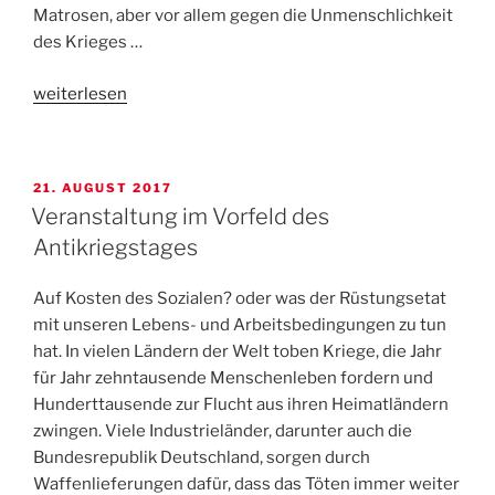
Matrosen, aber vor allem gegen die Unmenschlichkeit
des Krieges …
„Gedenkveranstaltungen:
weiterlesen
100
Jahre
Ermordung
VERÖFFENTLICHT
21. AUGUST 2017
von
AM
Veranstaltung im Vorfeld des
Reichpietsch
Antikriegstages
und
Köbis“
Auf Kosten des Sozialen? oder was der Rüstungsetat
mit unseren Lebens- und Arbeitsbedingungen zu tun
hat. In vielen Ländern der Welt toben Kriege, die Jahr
für Jahr zehntausende Menschenleben fordern und
Hunderttausende zur Flucht aus ihren Heimatländern
zwingen. Viele Industrieländer, darunter auch die
Bundesrepublik Deutschland, sorgen durch
Waffenlieferungen dafür, dass das Töten immer weiter