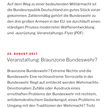
Auf dem Weg zu einer bedeutenden Militärmacht ist
die Bun­desrepublik Deutschland ein gutes Stück voran
ge­kommen. Zahlenmäßig gehört die Bundeswehr zu
den drei großen Armeen in der EU: sie durchläuft einen
stän­digen Pro­zess modernster Waffenent­wicklung
und -aus­rüstung. Veranstaltungs-Flyer (PDF)
VERÖFFENTLICHT
22. AUGUST 2017
AM
Veranstaltung: Braunzone Bundeswehr?
Braunzone Bundeswehr? Extreme Rechte und die
Bundeswehr Eine rechtsextreme Terrorzelle in der
Bundeswehr fliegt auf, entdeckt werden Wehrmachts-
Devotionalien: Zufälle oder Ausdruck eines
ernsthaften Problems der Bundeswehr mit rechtem,
antidemokratischem Gedankengut, eines Problems im
Umgang mit den Traditionen der Wehrmacht? Trotz