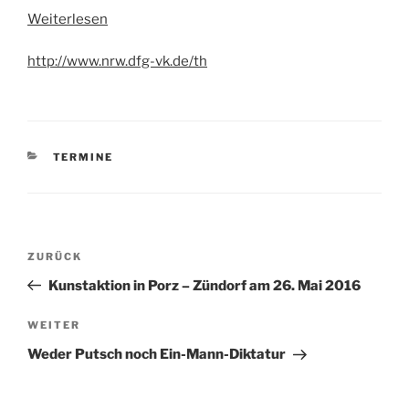
Weiterlesen
http://www.nrw.dfg-vk.de/th
KATEGORIEN
TERMINE
Beitragsnavigation
Vorheriger
ZURÜCK
Beitrag
Kunstaktion in Porz – Zündorf am 26. Mai 2016
Nächster
WEITER
Beitrag
Weder Putsch noch Ein-Mann-Diktatur