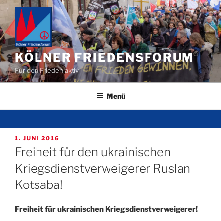
Zum
Inhalt
springen
KÖLNER FRIEDENSFORUM
Für den Frieden aktiv
Menü
VERÖFFENTLICHT
1. JUNI 2016
AM
Freiheit für den ukrainischen
Kriegsdienstverweigerer Ruslan
Kotsaba!
Freiheit für ukrainischen Kriegsdienstverweigerer!