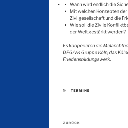
Wann wird endlich die Siche
Mit welchen Konzepten der 
Zivilgesellschaft und die F
Wie soll die Zivile Konflik
der Welt gestärkt werden?
Es kooperieren die Melanchth
DFG/VK Gruppe Köln, das Köln
Friedensbildungswerk.
KATEGORIEN
TERMINE
Beitragsnavigation
Vorheriger
ZURÜCK