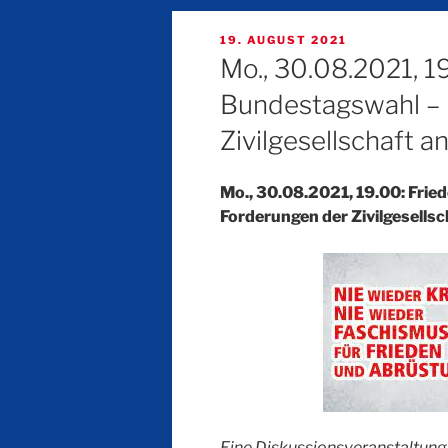
VERÖFFENTLICHT
19. AUGUST 2021
AM
Mo., 30.08.2021, 19
Bundestagswahl – 
Zivilgesellschaft an
Mo., 30.08.2021, 19.00: Frie
Forderungen der Zivilgesellsch
Eine Diskussionsveranstaltung