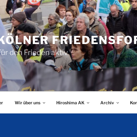
KÖLNER FRIEDENSF
Für den Frieden aktiv
er
Wir über uns
Hiroshima AK
Archiv
Kon