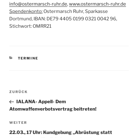
info@ostermarsch-ruhr.de
,
www.ostermarsch-ruhr.de
Spendenkonto:
Ostermarsch Ruhr, Sparkasse
Dortmund, IBAN: DE79 4405 0199 0321 0042 96,
Stichwort: OMRR21
KATEGORIEN
TERMINE
Beitragsnavigation
Vorheriger
ZURÜCK
Beitrag
IALANA- Appell- Dem
Atomwaffenverbotsvertrag beitreten!
Nächster
WEITER
Beitrag
22.03., 17 Uhr: Kundgebung „Abrüstung statt