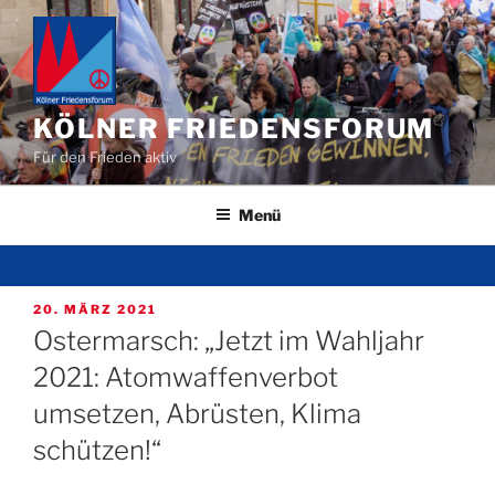
Zum
Inhalt
springen
KÖLNER FRIEDENSFORUM
Für den Frieden aktiv
Menü
VERÖFFENTLICHT
20. MÄRZ 2021
AM
Ostermarsch: „Jetzt im Wahljahr
2021: Atomwaffenverbot
umsetzen, Abrüsten, Klima
schützen!“