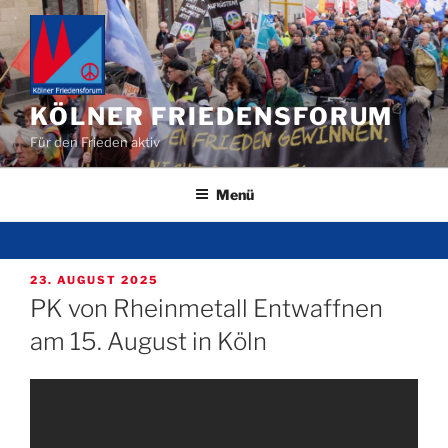
Zum
Inhalt
springen
KÖLNER FRIEDENSFORUM
Für den Frieden aktiv
Menü
VERÖFFENTLICHT
23. AUGUST 2025
AM
PK von Rheinmetall Entwaffnen
am 15. August in Köln