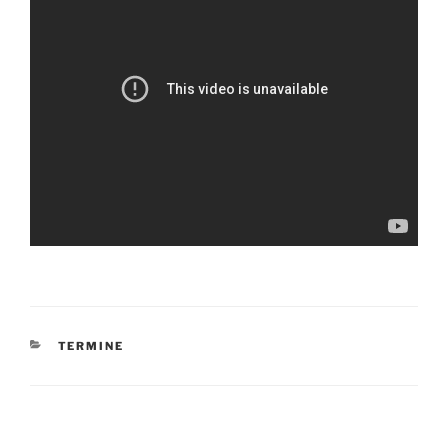
KATEGORIEN
TERMINE
Beitragsnavigation