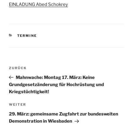
EINLADUNG Abed Schokrey
KATEGORIEN
TERMINE
Beitragsnavigation
Vorheriger
ZURÜCK
Beitrag
Mahnwache: Montag 17. März: Keine
Grundgesetzänderung für Hochrüstung und
Kriegstüchtigkeit!
Nächster
WEITER
Beitrag
29. März: gemeinsame Zugfahrt zur bundesweiten
Demonstration in Wiesbaden