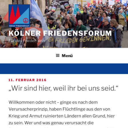
Zum
Inhalt
springen
KÖLNER FRIEDENSFORUM
Für den Frieden aktiv
Menü
VERÖFFENTLICHT
11. FEBRUAR 2016
AM
„Wir sind hier, weil ihr bei uns seid.“
Willkommen oder nicht – ginge es nach dem
Verursacherprinzip, haben Flüchtlinge aus den von
Krieg und Armut ruinierten Ländern allen Grund, hier
zu sein. Wer und was genau verursacht die