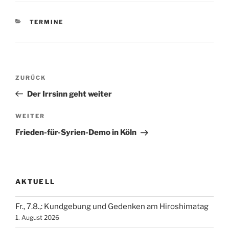
KATEGORIEN
TERMINE
Beitragsnavigation
Vorheriger
ZURÜCK
Beitrag
Der Irrsinn geht weiter
Nächster
WEITER
Beitrag
Frieden-für-Syrien-Demo in Köln
AKTUELL
Fr., 7.8.,: Kundgebung und Gedenken am Hiroshimatag
1. August 2026