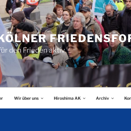
KÖLNER FRIEDENSF
Für den Frieden aktiv
er
Wir über uns
Hiroshima AK
Archiv
Kon