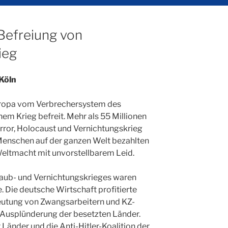
Befreiung von
ieg
Köln
ropa vom Verbrechersystem des
m Krieg befreit. Mehr als 55 Millionen
ror, Holocaust und Vernichtungskrieg
 Menschen auf der ganzen Welt bezahlten
Weltmacht mit unvorstellbarem Leid.
Raub- und Vernichtungskrieges waren
 Die deutsche Wirtschaft profitierte
beutung von Zwangsarbeitern und KZ-
 Ausplünderung der besetzten Länder.
r Länder und die Anti-Hitler-Koalition der