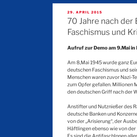
VERÖFFENTLICHT
29. APRIL 2015
AM
70 Jahre nach der 
Faschismus und Kr
Aufruf zur Demo am 9.Mai in 
Am 8,Mai 1945 wurde ganz Eu
deutschen Faschismus und seine
Menschen waren zuvor Nazi-Ter
zum Opfer gefallen. Millionen
den deutschen Griff nach der 
Anstifter und Nutznießer des 
deutsche Banken und Konzerne.
von der „Arisierung“, der Aus
Häftlingen ebenso wie von der
Es sind die AntifaschInnen alle