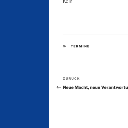
Köln
KATEGORIEN
TERMINE
Beitragsnavigation
Vorheriger
ZURÜCK
Beitrag
Neue Macht, neue Verantwort