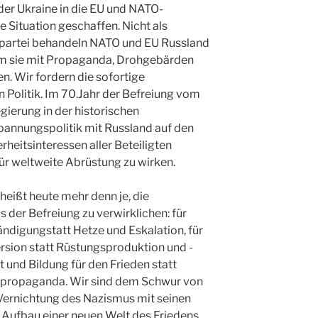
 der Ukraine in die EU und NATO-
e Situation geschaffen. Nicht als
ktpartei behandeln NATO und EU Russland
dem sie mit Propaganda, Drohgebärden
. Wir fordern die sofortige
 Politik. Im 70.Jahr der Befreiung vom
ierung in der historischen
pannungspolitik mit Russland auf den
rheitsinteressen aller Beteiligten
für weltweite Abrüstung zu wirken.
heißt heute mehr denn je, die
der Befreiung zu verwirklichen: für
ändigungstatt Hetze und Eskalation, für
sion statt Rüstungsproduktion und -
 und Bildung für den Frieden statt
spropaganda. Wir sind dem Schwur von
 Vernichtung des Nazismus mit seinen
 Aufbau einer neuen Welt des Friedens