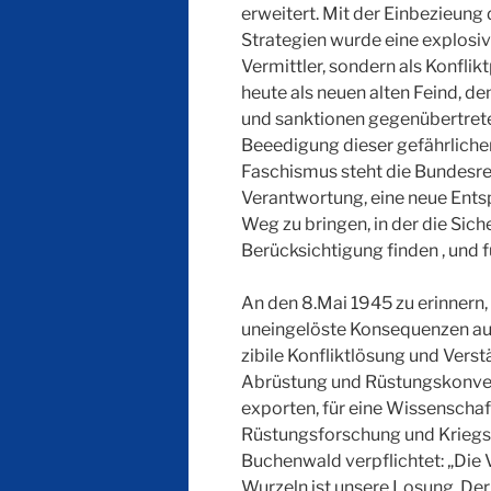
erweitert. Mit der Einbezieung
Strategien wurde eine explosiv
Vermittler, sondern als Konfli
heute als neuen alten Feind, 
und sanktionen gegenübertreten
Beeedigung dieser gefährlichen
Faschismus steht die Bundesreg
Verantwortung, eine neue Ents
Weg zu bringen, in der die Siche
Berücksichtigung finden , und 
An den 8.Mai 1945 zu erinnern, 
uneingelöste Konsequenzen aus 
zibile Konfliktlösung und Verst
Abrüstung und Rüstungskonver
exporten, für eine Wissenschaft
Rüstungsforschung und Krieg
Buchenwald verpflichtet: „Die
Wurzeln ist unsere Losung. Der