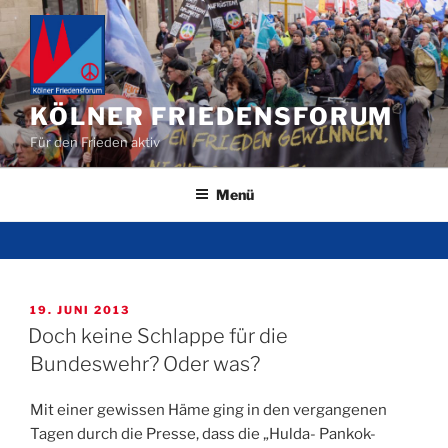
Zum
Inhalt
springen
KÖLNER FRIEDENSFORUM
Für den Frieden aktiv
Menü
VERÖFFENTLICHT
19. JUNI 2013
AM
Doch keine Schlappe für die
Bundeswehr? Oder was?
Mit einer gewissen Häme ging in den vergangenen
Tagen durch die Presse, dass die „Hulda- Pankok-