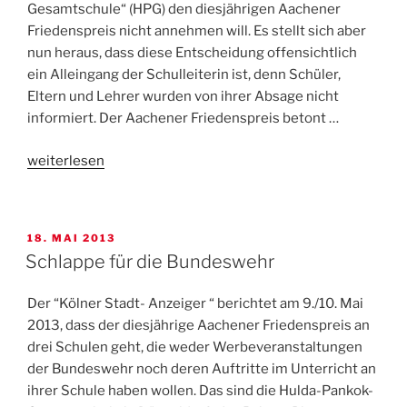
Gesamtschule“ (HPG) den diesjährigen Aachener
Friedenspreis nicht annehmen will. Es stellt sich aber
nun heraus, dass diese Entscheidung offensichtlich
ein Alleingang der Schulleiterin ist, denn Schüler,
Eltern und Lehrer wurden von ihrer Absage nicht
informiert. Der Aachener Friedenspreis betont …
„Doch
weiterlesen
keine
Schlappe
für
VERÖFFENTLICHT
18. MAI 2013
die
AM
Schlappe für die Bundeswehr
Bundeswehr?
Oder
Der “Kölner Stadt- Anzeiger “ berichtet am 9./10. Mai
was?“
2013, dass der diesjährige Aachener Friedenspreis an
drei Schulen geht, die weder Werbeveranstaltungen
der Bundeswehr noch deren Auftritte im Unterricht an
ihrer Schule haben wollen. Das sind die Hulda-Pankok-