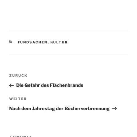
KATEGORIEN
FUNDSACHEN
,
KULTUR
Beitragsnavigation
Vorheriger
ZURÜCK
Beitrag
Die Gefahr des Flächenbrands
Nächster
WEITER
Beitrag
Nach dem Jahrestag der Bücherverbrennung