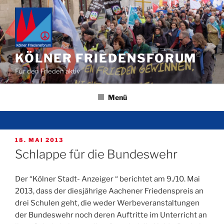
Zum
Inhalt
springen
KÖLNER FRIEDENSFORUM
Für den Frieden aktiv
Menü
VERÖFFENTLICHT
18. MAI 2013
AM
Schlappe für die Bundeswehr
Der “Kölner Stadt- Anzeiger “ berichtet am 9./10. Mai
2013, dass der diesjährige Aachener Friedenspreis an
drei Schulen geht, die weder Werbeveranstaltungen
der Bundeswehr noch deren Auftritte im Unterricht an