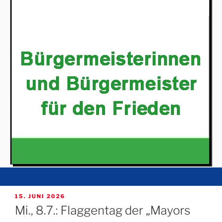
VERÖFFENTLICHT
15. JUNI 2026
AM
Mi., 8.7.: Flaggentag der „Mayors