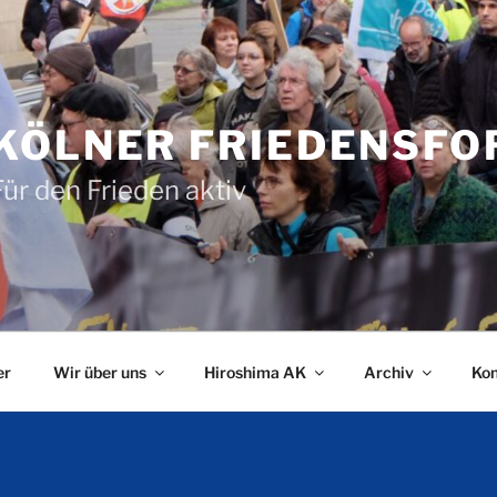
KÖLNER FRIEDENSF
Für den Frieden aktiv
er
Wir über uns
Hiroshima AK
Archiv
Kon