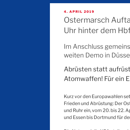
VERÖFFENTLICHT
4. APRIL 2019
AM
Ostermarsch Auftak
Uhr hinter dem Hbf
Im Anschluss gemein
weiten Demo in Düsse
Abrüsten statt aufrüs
Atomwaffen! Für ein E
Kurz vor den Europawahlen se
Frieden und Abrüstung: Der Os
und Ruhr ein, vom 20. bis 22. 
und Essen bis Dortmund für de