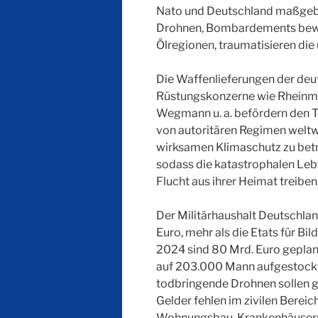
Nato und Deutschland maßgeblic
Drohnen, Bombardements bewoh
Ölregionen, traumatisieren di
Die Waffenlieferungen der de
Rüstungskonzerne wie Rheinme
Wegmann u. a. befördern den T
von autoritären Regimen weltwe
wirksamen Klimaschutz zu betre
sodass die katastrophalen Le
Flucht aus ihrer Heimat treiben
Der Militärhaushalt Deutschlan
Euro, mehr als die Etats für B
2024 sind 80 Mrd. Euro geplant
auf 203.000 Mann aufgestock
todbringende Drohnen sollen g
Gelder fehlen im zivilen Bereic
Wohnungsbau, Krankenhäusern,