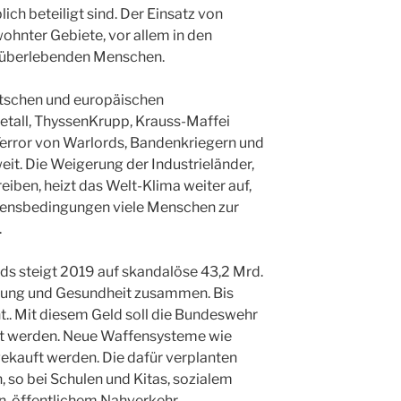
h beteiligt sind. Der Einsatz von
nter Gebiete, vor allem in den
e überlebenden Menschen.
utschen und europäischen
tall, ThyssenKrupp, Krauss-Maffei
error von Warlords, Bandenkriegern und
it. Die Weigerung der Industrieländer,
iben, heizt das Welt-Klima weiter auf,
bensbedingungen viele Menschen zur
.
ds steigt 2019 auf skandalöse 43,2 Mrd.
ildung und Gesundheit zusammen. Bis
.. Mit diesem Geld soll die Bundeswehr
t werden. Neue Waffensysteme wie
ekauft werden. Die dafür verplanten
h, so bei Schulen und Kitas, sozialem
 öffentlichem Nahverkehr,