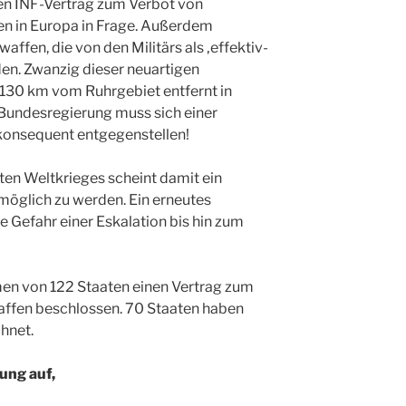
den INF-Vertrag zum Verbot von
n in Europa in Frage. Außerdem
ffen, die von den Militärs als ‚effektiv-
den. Zwanzig dieser neuartigen
 130 km vom Ruhrgebiet entfernt in
 Bundesregierung muss sich einer
konsequent entgegenstellen!
ten Weltkrieges scheint damit ein
möglich zu werden. Ein erneutes
 Gefahr einer Eskalation bis hin zum
en von 122 Staaten einen Vertrag zum
ffen beschlossen. 70 Staaten haben
chnet.
ung auf,