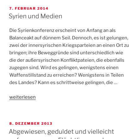
VERÖFFENTLICHT
7. FEBRUAR 2014
AM
Syrien und Medien
Die Syrienkonferenz erscheint von Anfang an als
Balanceakt auf dünnem Seil. Dennoch, es ist gelungen,
zwei der innersyrischen Kriegsparteien an einen Ort zu
bringen; ihre Beweggründe sind unterschiedlich wie
die der außersyrischen Konfliktpateien, die ebenfalls
zugegen sind. Wird es gelingen, wenigstens einen
Waffenstillstand zu erreichen? Wenigstens in Teilen
des Landes? Kann es schrittweise gelingen, die …
„Syrien
weiterlesen
und
Medien“
VERÖFFENTLICHT
8. DEZEMBER 2013
AM
Abgewiesen, geduldet und vielleicht