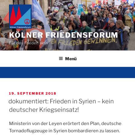
Zum
Inhalt
springen
KÖLNER FRIEDENSFORUM
Für den Frieden aktiv
Menü
VERÖFFENTLICHT
19. SEPTEMBER 2018
AM
dokumentiert: Frieden in Syrien – kein
deutscher Kriegseinsatz!
Ministerin von der Leyen erörtert den Plan, deutsche
Tornadoflugzeuge in Syrien bombardieren zu lassen.