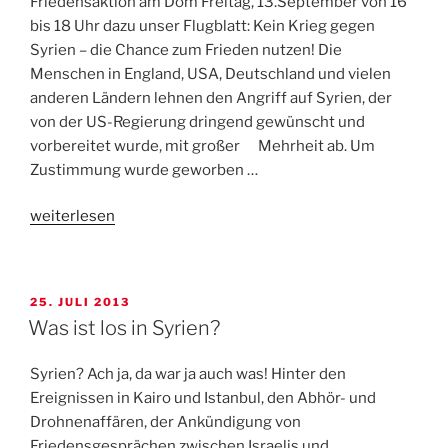
Friedensaktion am Dom Freitag, 13.September von 16
suchen
bis 18 Uhr dazu unser Flugblatt: Kein Krieg gegen
Schutz“
Syrien – die Chance zum Frieden nutzen! Die
Menschen in England, USA, Deutschland und vielen
anderen Ländern lehnen den Angriff auf Syrien, der
von der US-Regierung dringend gewünscht und
vorbereitet wurde, mit großer Mehrheit ab. Um
Zustimmung wurde geworben …
„Kein
weiterlesen
Krieg
gegen
Syrien!“
VERÖFFENTLICHT
25. JULI 2013
AM
Was ist los in Syrien?
Syrien? Ach ja, da war ja auch was! Hinter den
Ereignissen in Kairo und Istanbul, den Abhör- und
Drohnenaffären, der Ankündigung von
Friedensgesprächen zwischen Israelis und