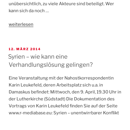
unübersichtlich, zu viele Akteure sind beteiligt. Wer
kann sich da noch …
„Buchbesprechung:
weiterlesen
Gehrke/Reymann:
Syrien“
VERÖFFENTLICHT
12. MÄRZ 2014
AM
Syrien – wie kann eine
Verhandlungslösung gelingen?
Eine Veranstaltung mit der Nahostkorrespondentin
Karin Leukefeld, deren Arbeitsplatz sich u.a. in
Damaskus befindet: Mittwoch, den 9. April, 19.30 Uhr in
der Lutherkirche (Südstadt) Die Dokumentation des
Vortrags von Karin Leukefeld finden Sie auf der Seite
www.r-mediabase.eu: Syrien – unentwirrbarer Konflikt