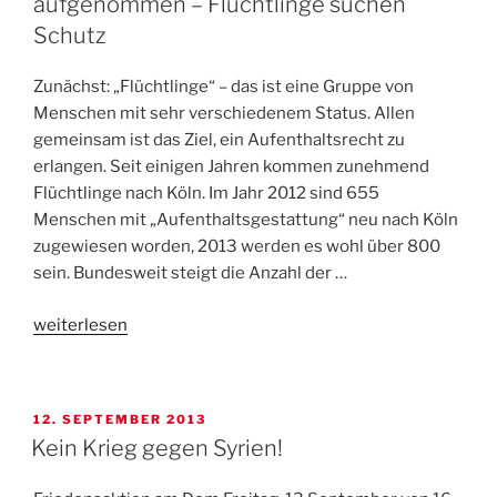
aufgenommen – Flüchtlinge suchen
Schutz
Zunächst: „Flüchtlinge“ – das ist eine Gruppe von
Menschen mit sehr verschiedenem Status. Allen
gemeinsam ist das Ziel, ein Aufenthaltsrecht zu
erlangen. Seit einigen Jahren kommen zunehmend
Flüchtlinge nach Köln. Im Jahr 2012 sind 655
Menschen mit „Aufenthaltsgestattung“ neu nach Köln
zugewiesen worden, 2013 werden es wohl über 800
sein. Bundesweit steigt die Anzahl der …
„Abgewiesen,
weiterlesen
geduldet
und
vielleicht
VERÖFFENTLICHT
12. SEPTEMBER 2013
aufgenommen
AM
Kein Krieg gegen Syrien!
–
Flüchtlinge