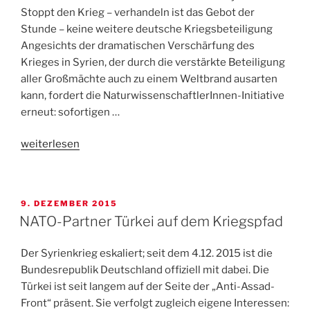
Stoppt den Krieg – verhandeln ist das Gebot der
Stunde – keine weitere deutsche Kriegsbeteiligung
Angesichts der dramatischen Verschärfung des
Krieges in Syrien, der durch die verstärkte Beteiligung
aller Großmächte auch zu einem Weltbrand ausarten
kann, fordert die NaturwissenschaftlerInnen-Initiative
erneut: sofortigen …
„Dokumentiert:
weiterlesen
Syrienkrieg:
Stoppt
den
VERÖFFENTLICHT
9. DEZEMBER 2015
Krieg
AM
NATO-Partner Türkei auf dem Kriegspfad
–
verhandeln
Der Syrienkrieg eskaliert; seit dem 4.12. 2015 ist die
ist
Bundesrepublik Deutschland offiziell mit dabei. Die
das
Türkei ist seit langem auf der Seite der „Anti-Assad-
Gebot
Front“ präsent. Sie verfolgt zugleich eigene Interessen:
der