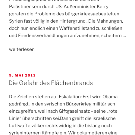
Palästinensern durch US-Außenminister Kerry
geraten die Probleme des bürgerkriegsgebeutelten
Syrien fast völlig in den Hintergrund . Die Mahnungen,
doch nun endlich einen Waffenstillstand zu schließen
und Friedensverhandlungen aufzunehmen, scheitern …
„Was
weiterlesen
ist
los
in
VERÖFFENTLICHT
9. MAI 2013
Syrien?“
AM
Die Gefahr des Flächenbrands
Die Zeichen stehen auf Eskalation: Erst wird Obama
gedrängt, in den syrischen Bürgerkrieg militärisch
einzugreifen, weil nach Giftgaseinsatz – seine „rote
Linie“ überschritten sei.Dann greift die israelische
Luftwaffe völkerrechtswidrig in die bislang noch
syrieninternen Kämpfe ein. Wir dokumetieren eine