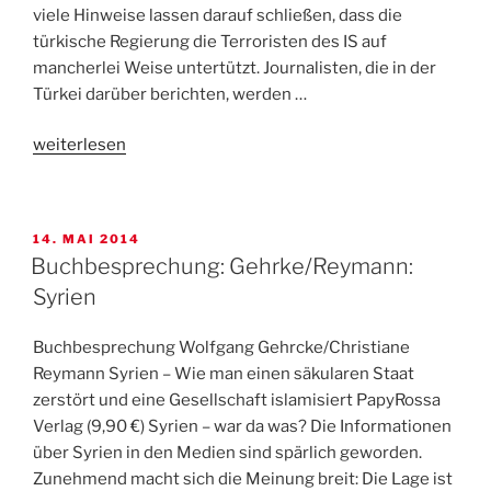
viele Hinweise lassen darauf schließen, dass die
Stunde
türkische Regierung die Terroristen des IS auf
–
mancherlei Weise untertützt. Journalisten, die in der
keine
Türkei darüber berichten, werden …
weitere
deutsche
„NATO-
weiterlesen
Kriegsbeteiligung“
Partner
Türkei
auf
VERÖFFENTLICHT
14. MAI 2014
dem
AM
Buchbesprechung: Gehrke/Reymann:
Kriegspfad“
Syrien
Buchbesprechung Wolfgang Gehrcke/Christiane
Reymann Syrien – Wie man einen säkularen Staat
zerstört und eine Gesellschaft islamisiert PapyRossa
Verlag (9,90 €) Syrien – war da was? Die Informationen
über Syrien in den Medien sind spärlich geworden.
Zunehmend macht sich die Meinung breit: Die Lage ist