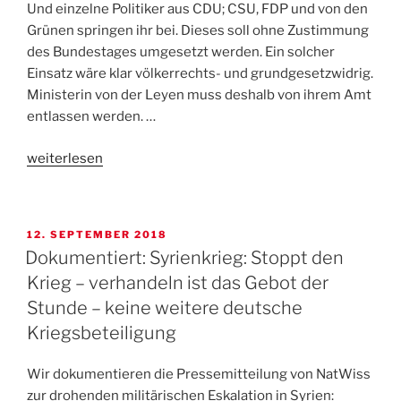
Und einzelne Politiker aus CDU; CSU, FDP und von den
Grünen springen ihr bei. Dieses soll ohne Zustimmung
des Bundestages umgesetzt werden. Ein solcher
Einsatz wäre klar völkerrechts- und grundgesetzwidrig.
Ministerin von der Leyen muss deshalb von ihrem Amt
entlassen werden. …
„dokumentiert:
weiterlesen
Frieden
in
Syrien
VERÖFFENTLICHT
12. SEPTEMBER 2018
–
AM
Dokumentiert: Syrienkrieg: Stoppt den
kein
Krieg – verhandeln ist das Gebot der
deutscher
Stunde – keine weitere deutsche
Kriegseinsatz!“
Kriegsbeteiligung
Wir dokumentieren die Pressemitteilung von NatWiss
zur drohenden militärischen Eskalation in Syrien: