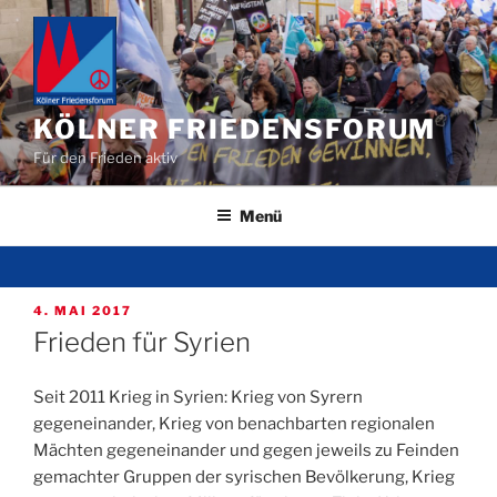
Zum
Inhalt
springen
KÖLNER FRIEDENSFORUM
Für den Frieden aktiv
Menü
VERÖFFENTLICHT
4. MAI 2017
AM
Frieden für Syrien
Seit 2011 Krieg in Syrien: Krieg von Syrern
gegeneinander, Krieg von benachbarten regionalen
Mächten gegeneinander und gegen jeweils zu Feinden
gemachter Gruppen der syrischen Bevölkerung, Krieg