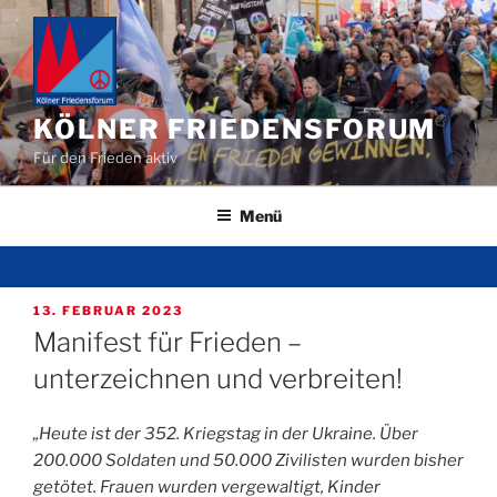
Zum
Inhalt
springen
KÖLNER FRIEDENSFORUM
Für den Frieden aktiv
Menü
VERÖFFENTLICHT
13. FEBRUAR 2023
AM
Manifest für Frieden –
unterzeichnen und verbreiten!
„Heute ist der 352. Kriegstag in der Ukraine. Über
200.000 Soldaten und 50.000 Zivilisten wurden bisher
getötet. Frauen wurden vergewaltigt, Kinder