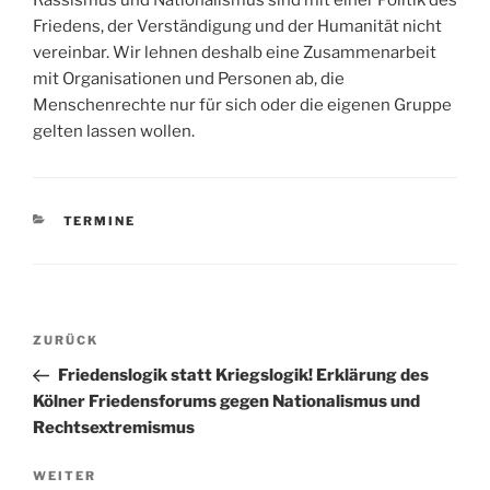
Rassismus und Nationalismus sind mit einer Politik des
Friedens, der Verständigung und der Humanität nicht
vereinbar. Wir lehnen deshalb eine Zusammenarbeit
mit Organisationen und Personen ab, die
Menschenrechte nur für sich oder die eigenen Gruppe
gelten lassen wollen.
KATEGORIEN
TERMINE
Beitragsnavigation
Vorheriger
ZURÜCK
Beitrag
Friedenslogik statt Kriegslogik! Erklärung des
Kölner Friedensforums gegen Nationalismus und
Rechtsextremismus
Nächster
WEITER