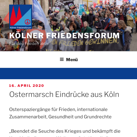
Zum
Inhalt
springen
KÖLNER FRIEDENSFORUM
Für den Frieden aktiv
Menü
VERÖFFENTLICHT
16. APRIL 2020
AM
Ostermarsch Eindrücke aus Köln
Osterspaziergänge für Frieden, internationale
Zusammenarbeit, Gesundheit und Grundrechte
„Beendet die Seuche des Krieges und bekämpft die